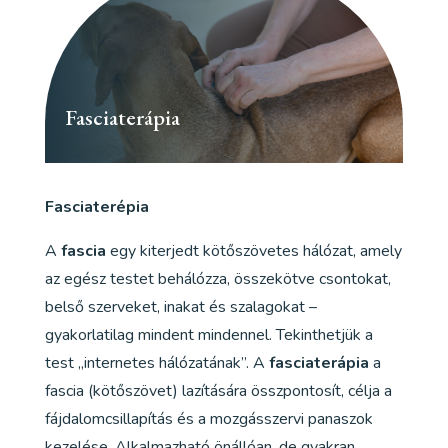
Fasciaterápia
Fasciaterépia
A
fascia
egy kiterjedt kötőszövetes hálózat, amely
az egész testet behálózza, összekötve csontokat,
belső szerveket, inakat és szalagokat –
gyakorlatilag mindent mindennel. Tekinthetjük a
test „internetes hálózatának”. A
fasciaterápia
a
fascia (kötőszövet) lazítására összpontosít, célja a
fájdalomcsillapítás és a mozgásszervi panaszok
kezelése. Alkalmazható önállóan, de gyakran