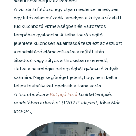
nélkül növelhetjük az izomerőt.
A víz alatti futópad egy olyan medence, amelyben
egy futószalag működik, amelyen a kutya a víz alatt
tud különböző vízmélységben és változatos
tempóban gyalogolni. A felhajtóerő segítő
jelenléte különösen alkalmassá teszi ezt az eszközt
a rehabilitáció előmozdítására a műtét után
lábadozó vagy súlyos arthrosisban szenvedő,
illetve a neurológiai betegségből gyógyuló kutyák
számára. Nagy segítséget jelent, hogy nem kell a
teljes testsúlyukat cipelniük a torna során.
A hidroterápia a
Kutyajó Fizió
kisállatterápiás
rendelőben érhető el (1202 Budapest, Jókai Mór
utca 94.)