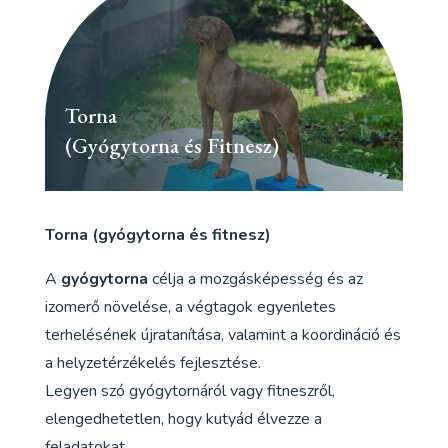
Torna
(Gyógytorna és Fitnesz)
Torna (gyógytorna és fitnesz)
A
gyógytorna
célja a mozgásképesség és az
izomerő növelése, a végtagok egyenletes
terhelésének újratanítása, valamint a koordináció és
a helyzetérzékelés fejlesztése.
Legyen szó gyógytornáról vagy fitneszről,
elengedhetetlen, hogy kutyád élvezze a
feladatokat.