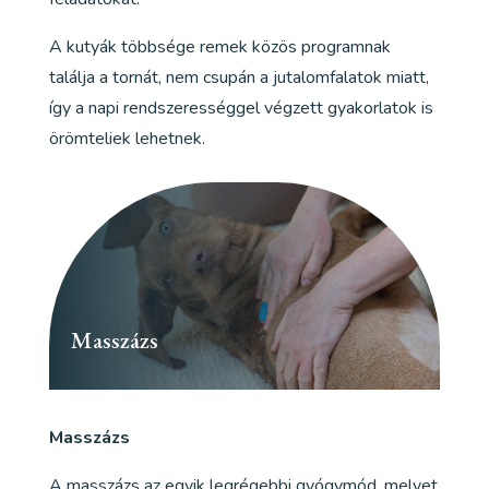
A kutyák többsége remek közös programnak
találja a tornát, nem csupán a jutalomfalatok miatt,
így a napi rendszerességgel végzett gyakorlatok is
örömteliek lehetnek.
Masszázs
Masszázs
A masszázs az egyik legrégebbi gyógymód, melyet