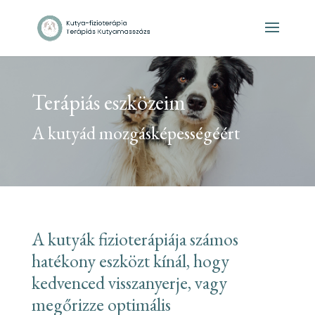
Terápiás eszközeim
A kutyád mozgásképességéért
A kutyák fizioterápiája számos
hatékony eszközt kínál, hogy
kedvenced visszanyerje, vagy
megőrizze optimális